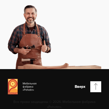
Мебельная
Вверх
фабрика
«Pehotin»
Все права защищены © 2026. Мебельная фабрика
«Pehotin».