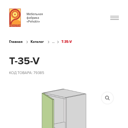
Мебельная
фабрика
«Pehotin»
...
Главная
Каталог
T-35-V
T-35-V
КОД ТОВАРА: 79385