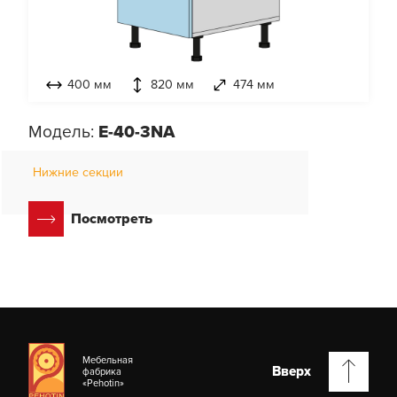
400 мм
820 мм
474 мм
Модель:
E-40-3NA
Нижние секции
Посмотреть
Мебельная
Вверх
фабрика
«Pehotin»