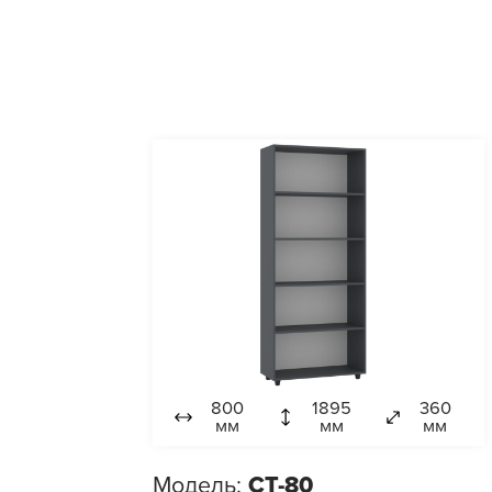
800
1895
360
мм
мм
мм
Модель:
СТ-80