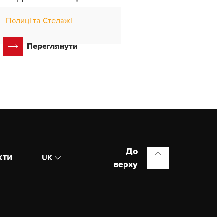
Полиці та Стелажі
Переглянути
До
кти
UK
верху