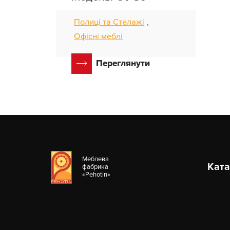
Полиці та Стелажі
,
Офісні меблі
Переглянути
Меблева
Ката
фабрика
«Pehotin»