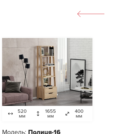
520
1655
400
мм
мм
мм
Модель:
Полиця-16