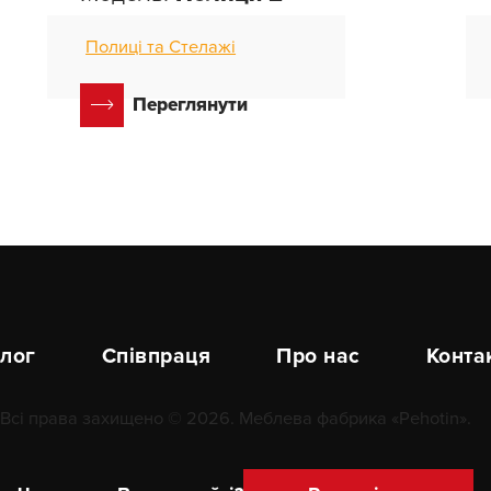
Полиці та Стелажі
Переглянути
лог
Співпраця
Про нас
Конта
Всі права захищено © 2026. Меблева фабрика «Pehotin».