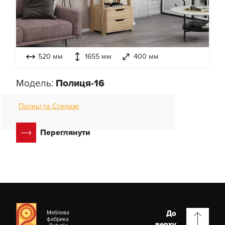
520 мм
1655 мм
400 мм
Модель:
Полиця-16
Полиці та Стелажі
Переглянути
До
Меблева
фабрика
верху