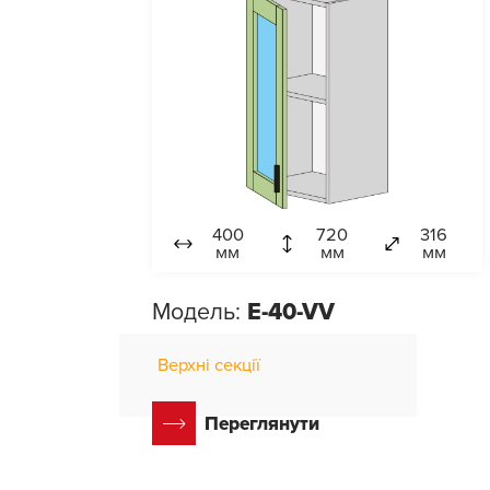
400
720
316
мм
мм
мм
Модель:
E-40-VV
Верхні секції
Переглянути