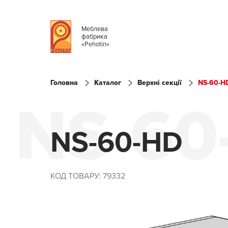
Меблева
фабрика
«Pehotin»
Головна
Каталог
Верхні секції
NS-60-H
NS-60
NS-60-HD
КОД ТОВАРУ: 79332