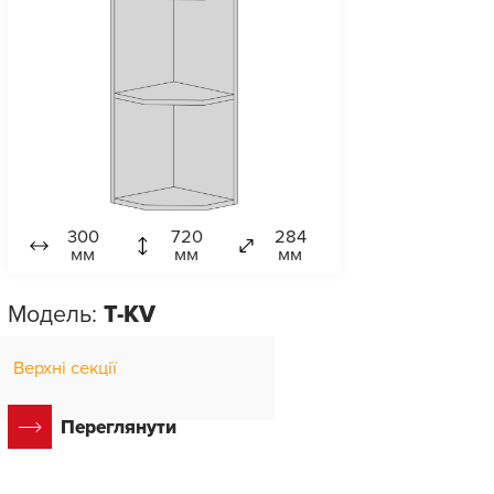
300
720
284
мм
мм
мм
Модель:
T-KV
Верхні секції
Переглянути