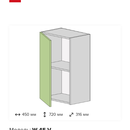
450 мм
720 мм
316 мм
Модель:
W-45-V