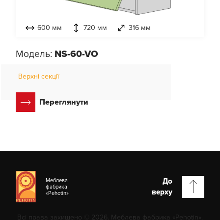
600 мм
720 мм
316 мм
Модель:
NS-60-VO
Верхні секції
Переглянути
До
Меблева
фабрика
верху
«Pehotin»
Всі права захищено © 2026. Меблева фабрика «Pehotin».