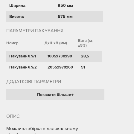
Ширина:
950 мм
Висота:
675 мм
ПАРАМЕТРИ ПАКУВАННЯ
Вага (кг,
Номер
ДхШхВ (мм)
±5%)
Пакування №1
1005х730х90
28,5
Пакування №2
2055х970х60
51
ДОДАТКОВІ ПАРАМЕТРИ
Показати більше
ОПИС
Можлива збірка в дзеркальному