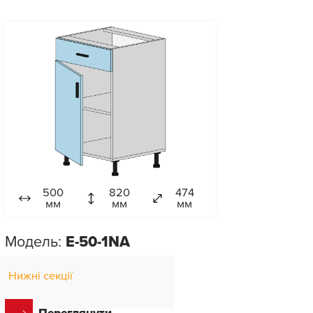
500
820
474
мм
мм
мм
Модель:
E-50-1NA
Нижні секції