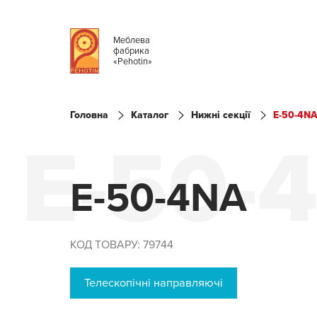
Меблева
фабрика
«Pehotin»
Головна
Каталог
Нижні секції
E-50-4N
E-50-
E-50-4NA
КОД ТОВАРУ: 79744
Телескопічні направляючі