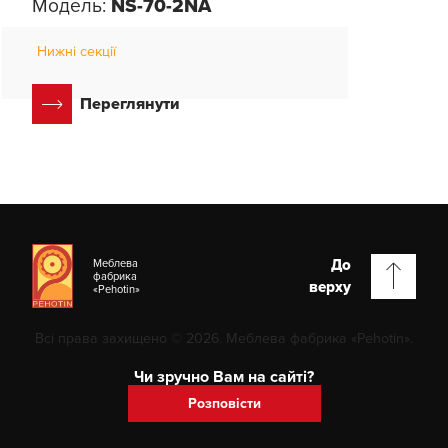
Модель:
NS-70-2NA
Нижні секції
Переглянути
До
Меблева
фабрика
верху
«Pehotin»
Всі права захищено © 2026. Меблева фабрика «Pehotin».
Чи зручно Вам на сайті?
Розповісти