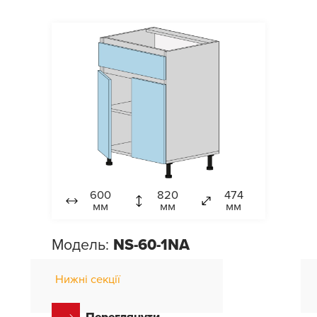
600
820
474
мм
мм
мм
Модель:
NS-60-1NA
Нижні секції