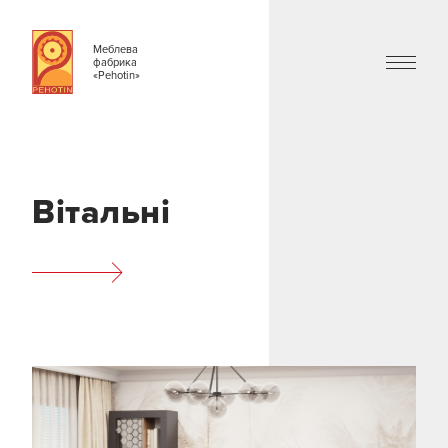
Меблева
фабрика
«Pehotin»
Вітальні