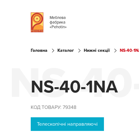
Меблева
фабрика
«Pehotin»
Головна
Каталог
Нижні секції
NS-40-1
NS-40
NS-40-1NA
КОД ТОВАРУ: 79348
Телескопічні направляючі