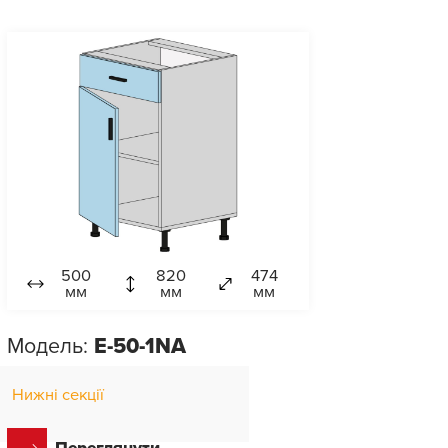
500
820
474
мм
мм
мм
Модель:
E-50-1NA
Нижні секції