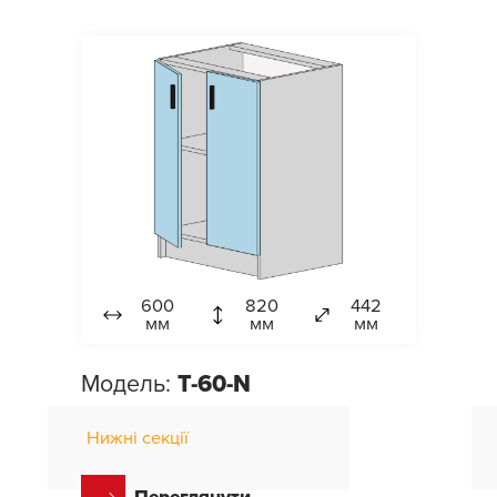
600
820
442
мм
мм
мм
Модель:
T-60-N
Нижні секції