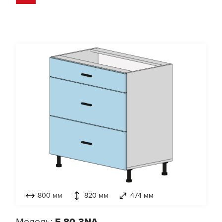
800 мм
820 мм
474 мм
Модель:
E-80-3NA