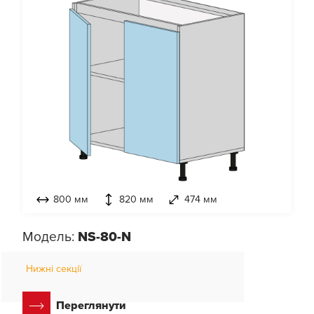
800 мм
820 мм
474 мм
Модель:
NS-80-N
Нижні секції
Переглянути