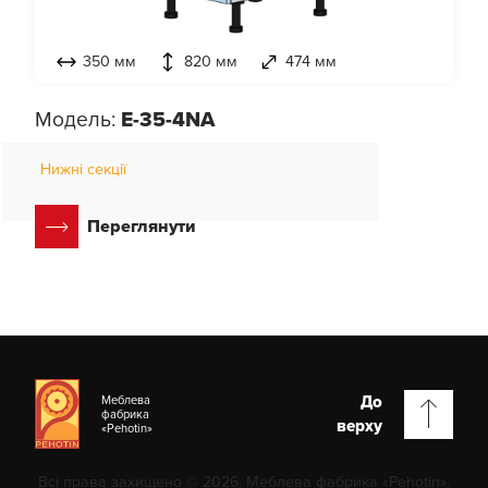
350 мм
820 мм
474 мм
Модель:
E-35-4NA
Нижні секції
Переглянути
До
Меблева
фабрика
верху
«Pehotin»
Всі права захищено © 2026. Меблева фабрика «Pehotin».