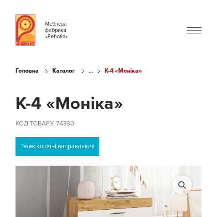
Меблева
фабрика
«Pehotin»
...
Головна
Каталог
К-4 «Моніка»
К-4 «Моніка»
КОД ТОВАРУ: 74380
Телескопічні направляючі