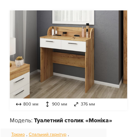
800 мм
900 мм
376 мм
Модель:
Туалетний столик «Моніка»
Трюмо
,
Спальний гарнітур
,