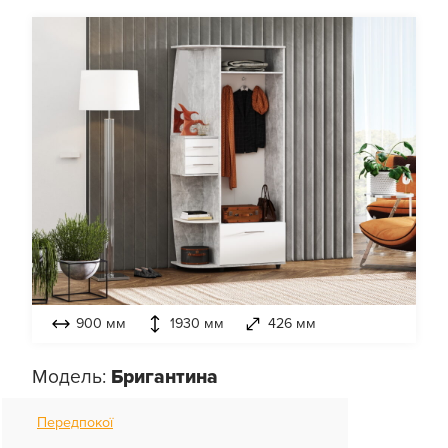
900 мм
1930 мм
426 мм
Модель:
Бригантина
Передпокої