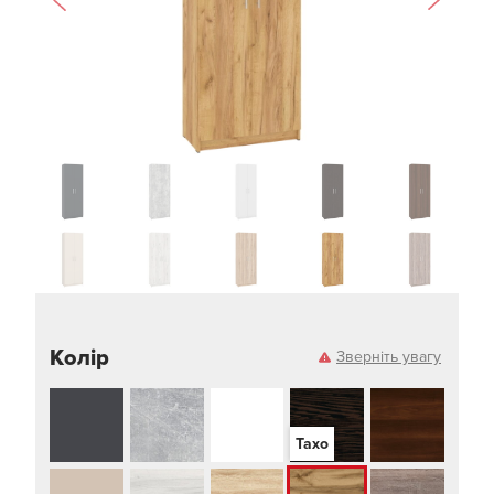
Колір
Зверніть увагу
Тахо