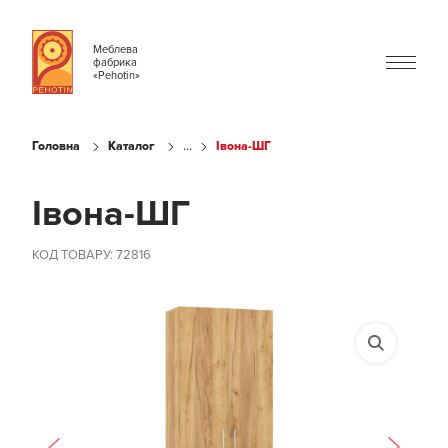
Меблева
фабрика
«Pehotin»
...
Головна
Каталог
Івона-ШГ
Івона-ШГ
КОД ТОВАРУ: 72816