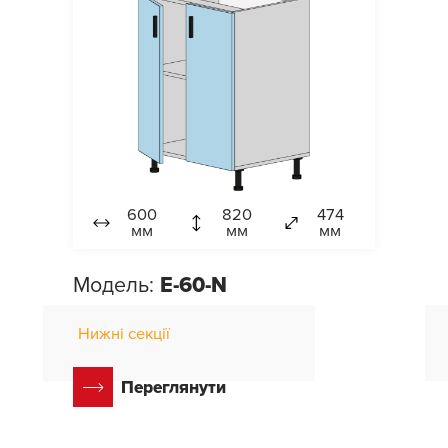
600
820
474
мм
мм
мм
Модель:
E-60-N
Нижні секції
Переглянути