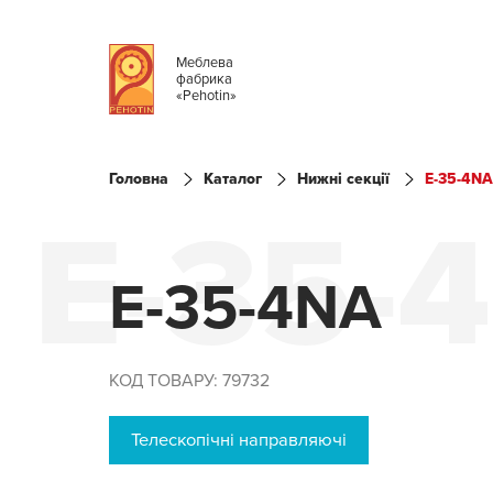
Меблева
фабрика
«Pehotin»
Головна
Каталог
Нижні секції
E-35-4N
E-35-
E-35-4NA
КОД ТОВАРУ: 79732
Телескопічні направляючі