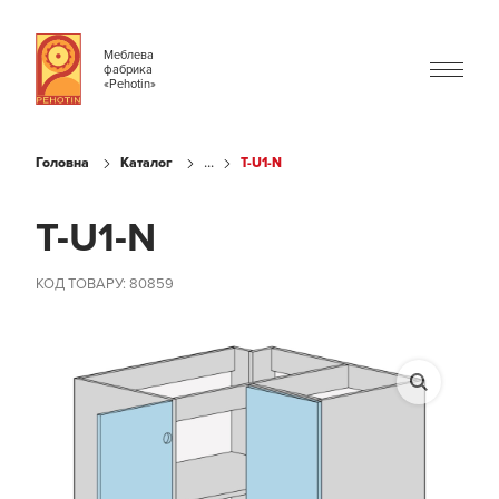
Меблева
фабрика
«Pehotin»
...
Головна
Каталог
T-U1-N
T-U1-N
КОД ТОВАРУ: 80859