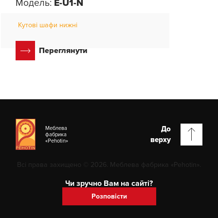
Модель:
E-U1-N
Кутові шафи нижні
Переглянути
До
Меблева
фабрика
верху
«Pehotin»
Всі права захищено © 2026. Меблева фабрика «Pehotin».
Чи зручно Вам на сайті?
Розповісти