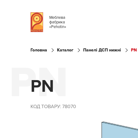
Меблева
фабрика
«Pehotin»
Головна
Каталог
Панелі ДСП нижні
PN
PN
PN
КОД ТОВАРУ: 78070