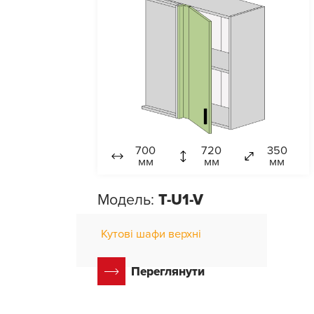
700
720
350
мм
мм
мм
Модель:
T-U1-V
Кутові шафи верхні
Переглянути