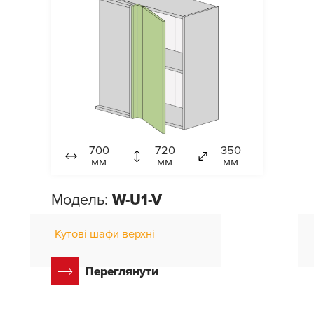
700
720
350
мм
мм
мм
Модель:
W-U1-V
Кутові шафи верхні
Переглянути