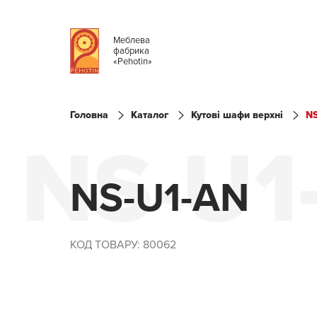
Меблева
фабрика
«Pehotin»
Головна
Каталог
Кутові шафи верхні
NS
NS-U1
NS-U1-AN
КОД ТОВАРУ: 80062